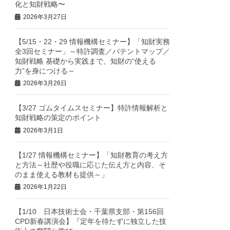
化と知財戦略〜
2026年3月27日
【5/15・22・29 情報機構セミナー】「知財実務
全3回セミナー」～特許調査／パテントマップ／
知財戦略 基礎から実践まで、知財の“使える
力”を身につける～
2026年3月26日
【3/27 ゴムタイムスセミナー】特許情報解析と
知財戦略の策定のポイント
2026年3月1日
【1/27 情報機構セミナー】「知財教育の考え方
と方法～社歴や役職に応じた伝え方と内容、そ
のまま使える教材も提供～」
2026年1月22日
【1/10 日本技術士会・千葉県支部・第156回
CPD新春講演会】『定年を待たずに独立した技